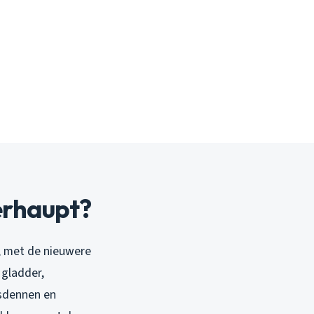
erhaupt?
t, met de nieuwere
 gladder,
dsdennen en