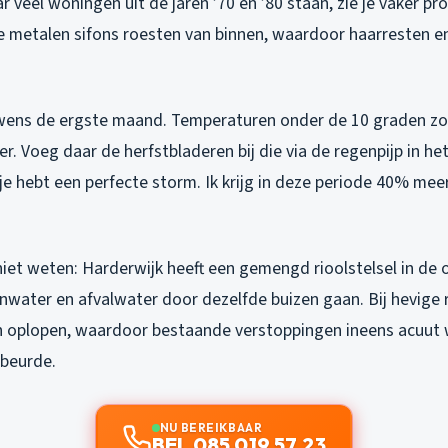
 veel woningen uit de jaren ’70 en ’80 staan, zie je vaker p
ude metalen sifons roesten van binnen, waardoor haarresten e
wens de ergste maand. Temperaturen onder de 10 graden zo
oer. Voeg daar de herfstbladeren bij die via de regenpijp in het
je hebt een perfecte storm. Ik krijg in deze periode 40% mee
iet weten: Harderwijk heeft een gemengd rioolstelsel in de 
nwater en afvalwater door dezelfde buizen gaan. Bij hevige 
gen oplopen, waardoor bestaande verstoppingen ineens acuut 
ebeurde.
NU BEREIKBAAR
BEL 085 019 57 23