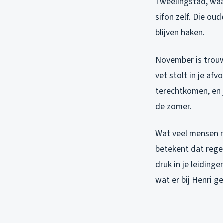
Tweelingstad, waar
sifon zelf. Die o
blijven haken.
November is trou
vet stolt in je afv
terechtkomen, en 
de zomer.
Wat veel mensen n
betekent dat rege
druk in je leidin
wat er bij Henri g