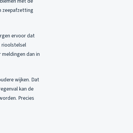
roblemen met de
n zeepafzetting
rgen ervoor dat
 rioolstelsel
r meldingen dan in
oudere wijken. Dat
regenval kan de
worden. Precies