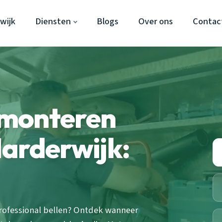
wijk
Diensten
Blogs
Over ons
Contac
emonteren
arderwijk:
professional bellen? Ontdek wanneer