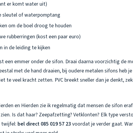
t er komt water uit)
e sleutel of waterpomptang
en om de boel droog te houden
we rubberringen (kost een paar euro)
in de leiding te kijken
rst een emmer onder de sifon. Draai daarna voorzichtig de mo
meestal met de hand draaien, bij oudere metalen sifons heb j
iet te veel kracht zetten. PVC breekt sneller dan je denkt, ze
erden en Hierden zie ik regelmatig dat mensen de sifon eraf
zien. Is dat haar? Zeepafzetting? Vetklonten? Elk type verst
 twijfel:
bel direct 085 019 57 23
voordat je verder gaat. Wa