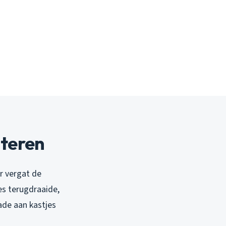
nteren
r vergat de
es terugdraaide,
ade aan kastjes