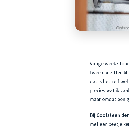
Vorige week stond 
twee uur zitten k
dat ik het zelf wel
precies wat ik vaa
maar omdat een go
Bij
Gootsteen dem
met een beetje ke