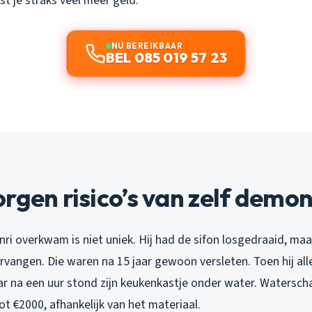
t je straks veel meer geld.
NU BEREIKBAAR
BEL 085 019 57 23
rgen risico’s van zelf demo
ri overkwam is niet uniek. Hij had de sifon losgedraaid, maa
rvangen. Die waren na 15 jaar gewoon versleten. Toen hij all
ar na een uur stond zijn keukenkastje onder water. Watersch
tot €2000, afhankelijk van het materiaal.