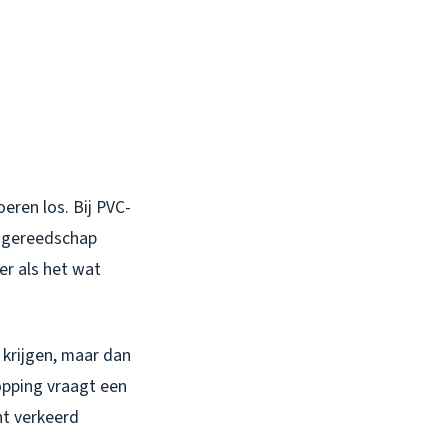
eren los. Bij PVC-
e gereedschap
ker als het wat
 krijgen, maar dan
opping vraagt een
nt verkeerd