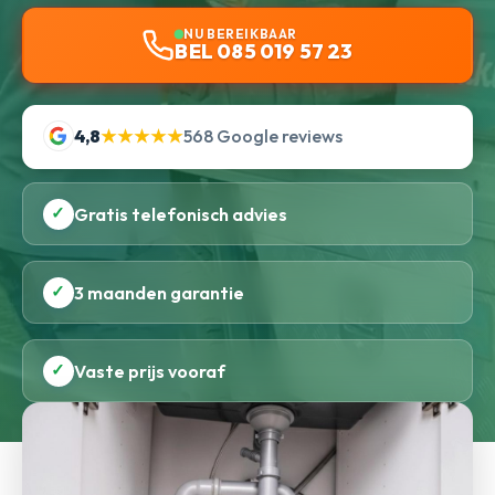
NU BEREIKBAAR
BEL 085 019 57 23
4,8
★★★★★
568 Google reviews
✓
Gratis telefonisch advies
✓
3 maanden garantie
✓
Vaste prijs vooraf