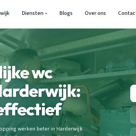
wijk
Diensten
Blogs
Over ons
Contac
lijke wc
Harderwijk:
ffectief
opping werken beter in Harderwijk