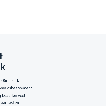
t
jk
de Binnenstad
en van asbestcement
j beseffen veel
 aantasten.