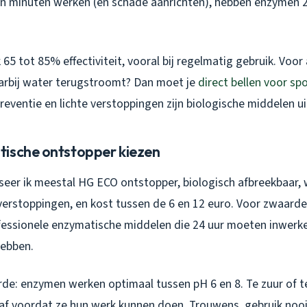
n minuten werken (en schade aanrichten), hebben enzymen 2
ik 65 tot 85% effectiviteit, vooral bij regelmatig gebruik. Voor
arbij water terugstroomt? Dan moet je
direct bellen voor sp
preventie en lichte verstoppingen zijn biologische middelen u
ische ontstopper kiezen
iseer ik meestal HG ECO ontstopper, biologisch afbreekbaar, 
 verstoppingen, en kost tussen de 6 en 12 euro. Voor zwaarde
rofessionele enzymatische middelen die 24 uur moeten inwerk
hebben.
de: enzymen werken optimaal tussen pH 6 en 8. Te zuur of te
 af voordat ze hun werk kunnen doen. Trouwens, gebruik noo