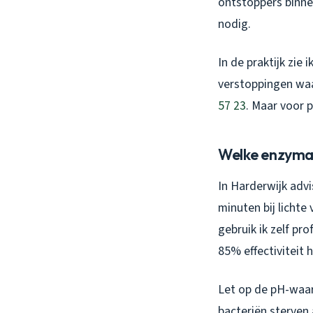
ontstoppers binne
nodig.
In de praktijk zie 
verstoppingen wa
57 23
. Maar voor 
Welke enzymat
In Harderwijk adv
minuten bij lichte
gebruik ik zelf p
85% effectiviteit 
Let op de pH-waar
bacteriën sterven