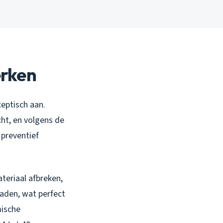
erken
eptisch aan.
cht, en volgens de
 preventief
teriaal afbreken,
raden, wat perfect
mische