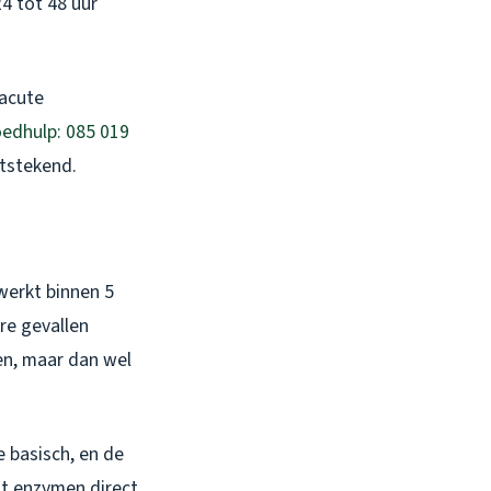
4 tot 48 uur
 acute
oedhulp: 085 019
itstekend.
werkt binnen 5
re gevallen
en, maar dan wel
 basisch, en de
it enzymen direct