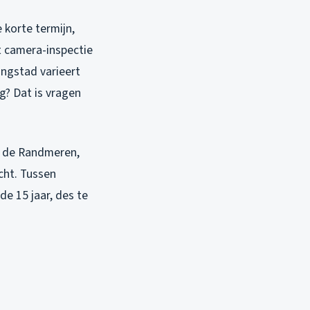
 korte termijn,
t camera-inspectie
ingstad varieert
g? Dat is vragen
n de Randmeren,
echt. Tussen
e 15 jaar, des te