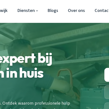
wijk
Diensten
Blogs
Over ons
Contac
xpert bij
 in huis
en. Ontdek waarom professionele hulp