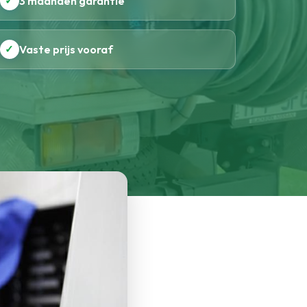
✓
3 maanden garantie
✓
Vaste prijs vooraf