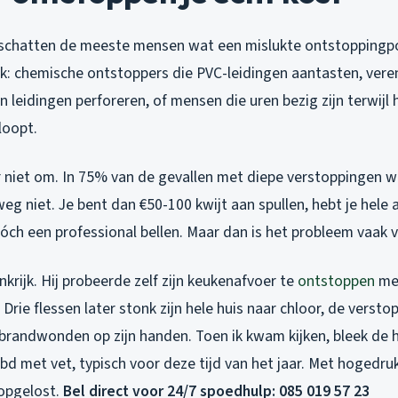
schatten de meeste mensen wat een mislukte ontstoppingpo
ek: chemische ontstoppers die PVC-leidingen aantasten, vere
 leidingen perforeren, of mensen die uren bezig zijn terwijl
loopt.
er niet om. In 75% van de gevallen met diepe verstoppingen w
 niet. Je bent dan €50-100 kwijt aan spullen, hebt je hele 
tóch een professional bellen. Maar dan is het probleem vaak 
nkrijk. Hij probeerde zelf zijn keukenafvoer te
ontstoppen
met
Drie flessen later stonk zijn hele huis naar chloor, de versto
 brandwonden op zijn handen. Toen ik kwam kijken, bleek de 
ibd met vet, typisch voor deze tijd van het jaar. Met hogedru
 opgelost.
Bel direct voor 24/7 spoedhulp: 085 019 57 23