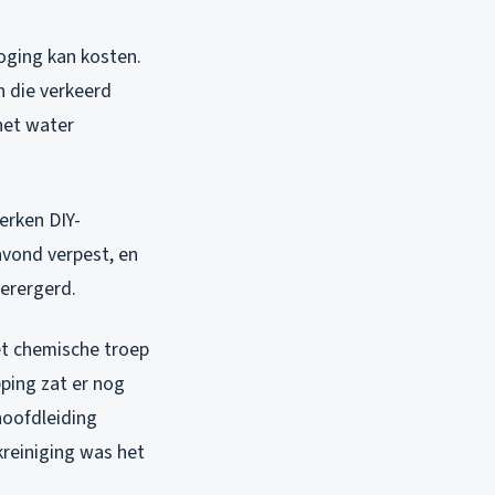
ging kan kosten.
n die verkeerd
 het water
erken DIY-
avond verpest, en
verergerd.
 chemische troep
pping zat er nog
hoofdleiding
kreiniging was het