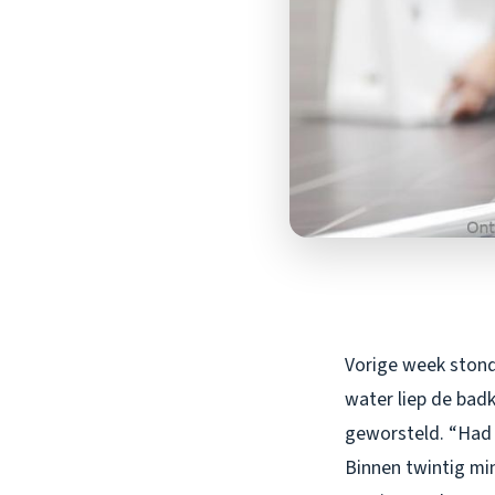
Vorige week stond 
water liep de badk
geworsteld. “Had i
Binnen twintig min