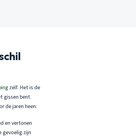
chil
ping
zelf. Het is de
t gissen bent.
or de jaren heen.
oud en vertonen
 gevoelig zijn