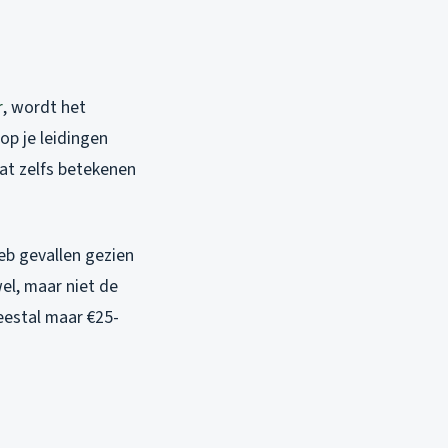
r
, wordt het
op je leidingen
dat zelfs betekenen
eb gevallen gezien
el, maar niet de
eestal maar €25-