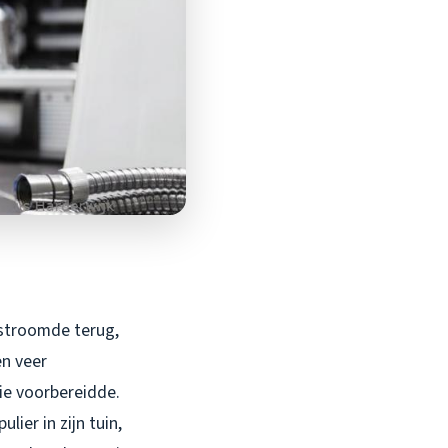
t stroomde terug,
en veer
tie voorbereidde.
ier in zijn tuin,